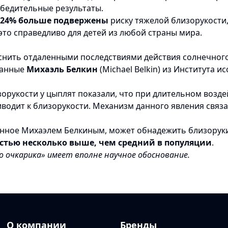
бедительные результаты.
 24% больше подвержены
риску тяжелой близорукости,
это справедливо для детей из любой страны мира.
нить отдаленными последствиями действия солнечного 
данные
Михаэль Белкин
(Michael Belkin) из Института 
орукости у цыплят показали, что при длительном возде
иводит к близорукости. Механизм данного явления связ
денное Михаэлем Белкиным, может обнадежить близорук
стью несколько выше, чем средний в популяции
.
о очкарика» имеет вполне научное обоснование.
О компании
Бренды