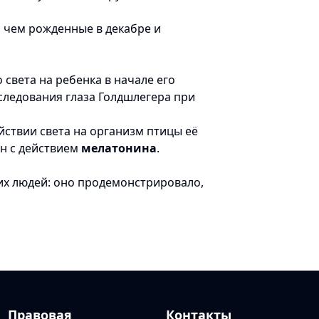
 чем рожденные в декабре и
света на ребенка в начале его
исследования глаза Голдшлегера при
йствии света на организм птицы её
ан с действием
мелатонина
.
их людей: оно продемонстрировало,
Правовая
Контакты