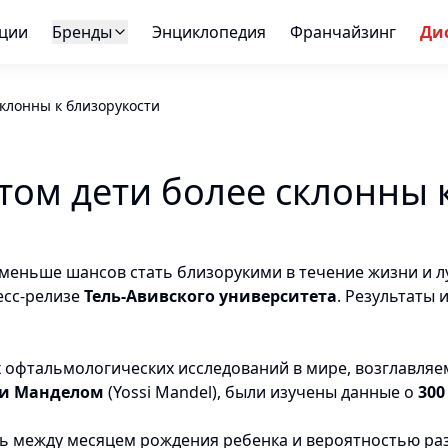
ции
Бренды
Энциклопедия
Франчайзинг
Ди
клонны к близорукости
ом дети более склонны 
 меньше шансов стать близорукими в течение жизни и л
есс-релизе
Тель-Авивского университета
. Результаты
х офтальмологических исследований в мире, возглавл
си Манделом
(Yossi Mandel), были изучены данные о
300
ь между месяцем рождения ребенка и вероятностью разв