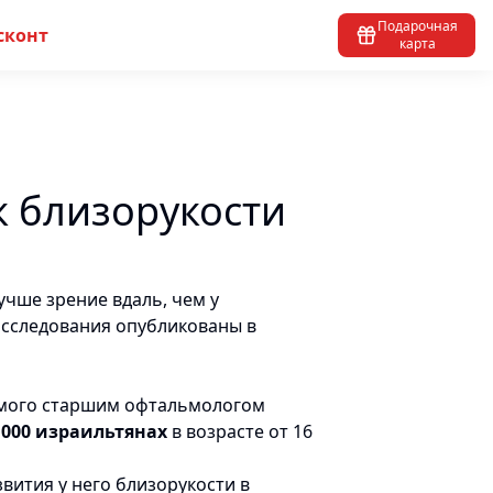
Подарочная
сконт
карта
к близорукости
учше зрение вдаль, чем у
 исследования опубликованы в
яемого старшим офтальмологом
 000 израильтянах
в возрасте от 16
ития у него близорукости в