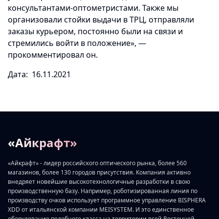
консультантами-оптометристами. Также мы
организовали стойки выдачи в ТРЦ, отправляли
заказы курьером, постоянно были на связи и
стремились войти в положение», —
прокомментировал он.
Дата: 16.11.2021
«Айкрафт»
«Айкрафт» - лидер российского оптического рынка, более 560
магазинов, более 130 городов присутствия. Компания активно
внедряет новейшие высокотехнологичные разработки в свою
производственную базу. Например, роботизированная линия по
производству очков использует программное управление BISPHERA
XDD от итальянской компании MEISYSTEM. И это единственное
оборудование подобного класса на территории всей Восточной