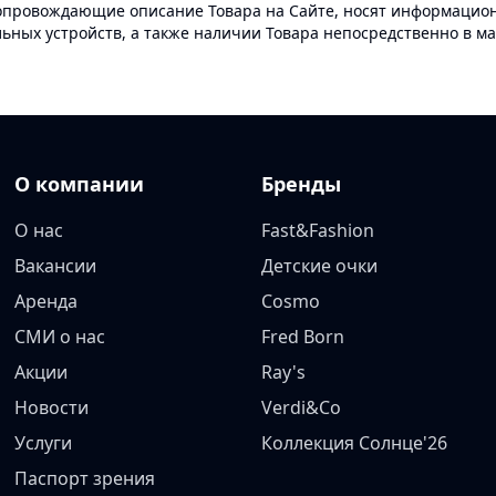
опровождающие описание Товара на Сайте, носят информационн
ных устройств, а также наличии Товара непосредственно в ма
О компании
Бренды
О нас
Fast&Fashion
Вакансии
Детские очки
Аренда
Cosmo
СМИ о нас
Fred Born
Акции
Ray's
Новости
Verdi&Co
Услуги
Коллекция Солнце'26
Паспорт зрения