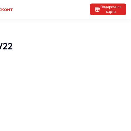
Подарочная
сконт
карта
/22