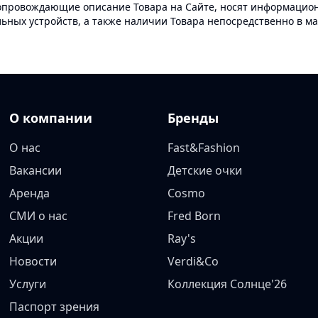
опровождающие описание Товара на Сайте, носят информационн
ных устройств, а также наличии Товара непосредственно в ма
О компании
Бренды
О нас
Fast&Fashion
Вакансии
Детские очки
Аренда
Cosmo
СМИ о нас
Fred Born
Акции
Ray's
Новости
Verdi&Co
Услуги
Коллекция Солнце'26
Паспорт зрения