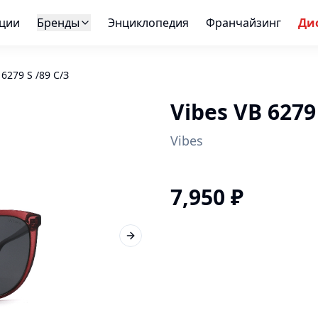
ции
Бренды
Энциклопедия
Франчайзинг
Ди
 6279 S /89 С/З
Vibes VB 6279
Vibes
7,950
₽
Next slide