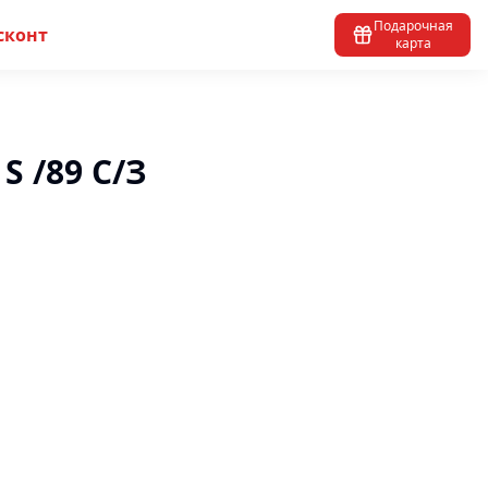
Подарочная
сконт
карта
 S /89 С/З