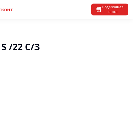
Подарочная
сконт
карта
 S /22 С/З