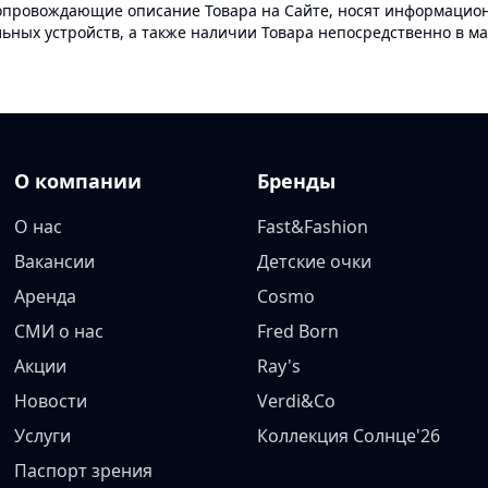
опровождающие описание Товара на Сайте, носят информационн
ных устройств, а также наличии Товара непосредственно в ма
О компании
Бренды
О нас
Fast&Fashion
Вакансии
Детские очки
Аренда
Cosmo
СМИ о нас
Fred Born
Акции
Ray's
Новости
Verdi&Co
Услуги
Коллекция Солнце'26
Паспорт зрения