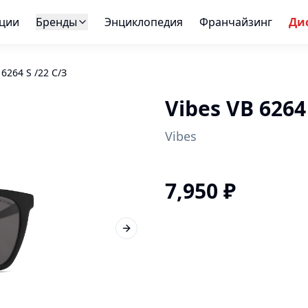
ции
Бренды
Энциклопедия
Франчайзинг
Ди
 6264 S /22 С/З
Vibes VB 6264
Vibes
7,950
₽
Next slide