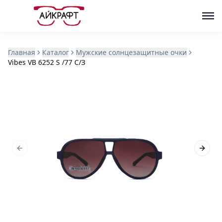
Главная
Каталог
Мужские солнцезащитные очки
Vibes VB 6252 S /77 С/З
Previous slide
Next s