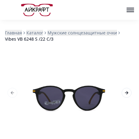
Главная
Каталог
Мужские солнцезащитные очки
Vibes VB 6248 S /22 С/З
Previous slide
Next s