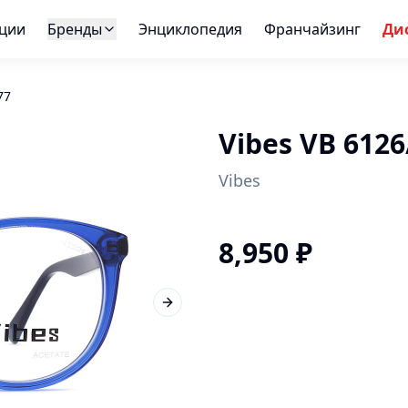
ции
Бренды
Энциклопедия
Франчайзинг
Ди
77
Vibes VB 6126
Vibes
8,950
₽
Next slide