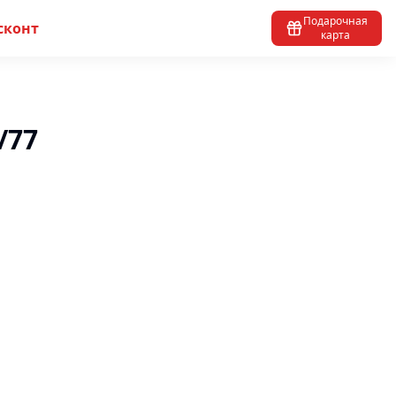
Подарочная
сконт
карта
/77