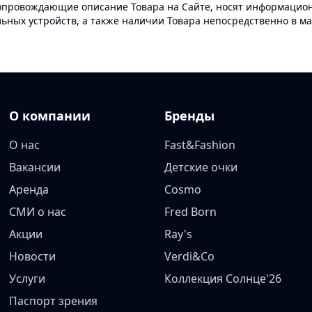
опровождающие описание Товара на Сайте, носят информационн
ных устройств, а также наличии Товара непосредственно в ма
О компании
Бренды
О нас
Fast&Fashion
Вакансии
Детские очки
Аренда
Cosmo
СМИ о нас
Fred Born
Акции
Ray's
Новости
Verdi&Co
Услуги
Коллекция Солнце'26
Паспорт зрения