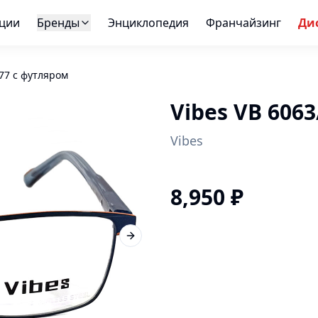
ции
Бренды
Энциклопедия
Франчайзинг
Ди
/77 с футляром
Vibes VB 606
Vibes
8,950
₽
Next slide