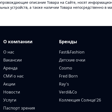
опровождающие описание Товара на Сайте, носят информационн
ных устройств, а также наличии Товара непосредственно в ма
О компании
Бренды
О нас
Fast&Fashion
Вакансии
Детские очки
Аренда
Cosmo
СМИ о нас
Fred Born
Акции
Ray's
Новости
Verdi&Co
Услуги
Коллекция Солнце'26
Паспорт зрения