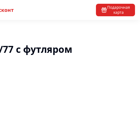
Подарочная
сконт
карта
3/77 с футляром