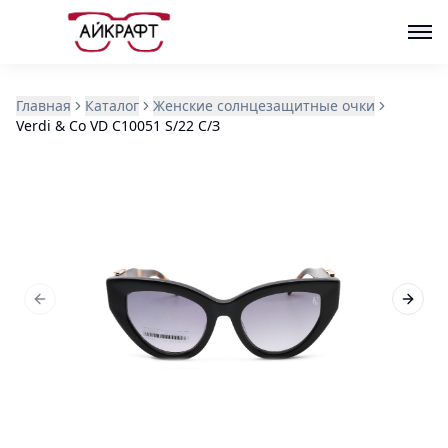
Главная
Каталог
Женские солнцезащитные очки
Verdi & Co VD C10051 S/22 С/З
Previous slide
Next s