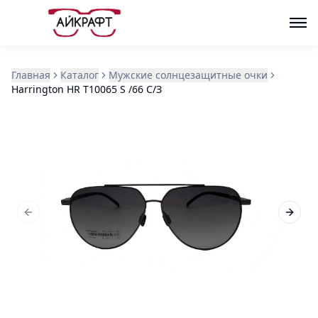
Главная
Каталог
Мужские солнцезащитные очки
Harrington HR T10065 S /66 С/З
Previous slide
Next s