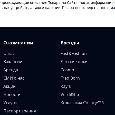
опровождающие описание Товара на Сайте, носят информационн
ных устройств, а также наличии Товара непосредственно в ма
О компании
Бренды
О нас
Fast&Fashion
Вакансии
Детские очки
Аренда
Cosmo
СМИ о нас
Fred Born
Акции
Ray's
Новости
Verdi&Co
Услуги
Коллекция Солнце'26
Паспорт зрения