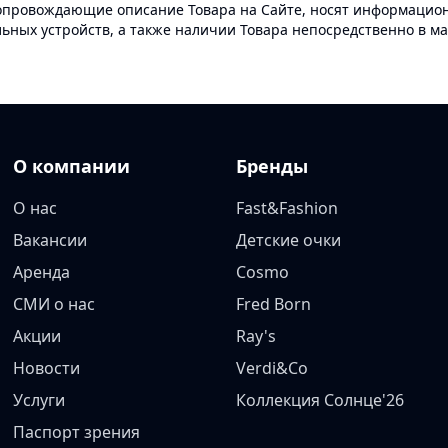
опровождающие описание Товара на Сайте, носят информационн
ных устройств, а также наличии Товара непосредственно в ма
О компании
Бренды
О нас
Fast&Fashion
Вакансии
Детские очки
Аренда
Cosmo
СМИ о нас
Fred Born
Акции
Ray's
Новости
Verdi&Co
Услуги
Коллекция Солнце'26
Паспорт зрения