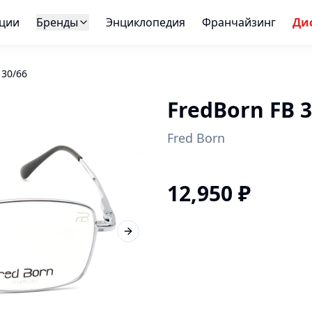
ции
Бренды
Энциклопедия
Франчайзинг
Ди
130/66
FredBorn FB 
Fred Born
12,950
₽
Next slide