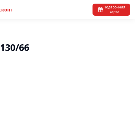
Подарочная
сконт
карта
3130/66