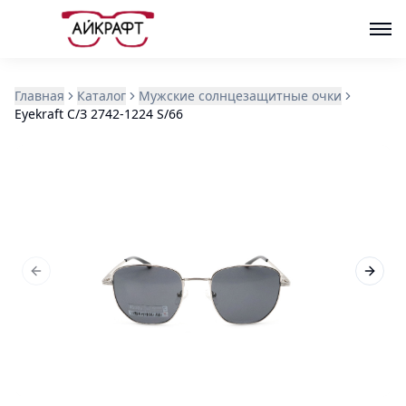
Главная
Каталог
Мужские солнцезащитные очки
Eyekraft С/З 2742-1224 S/66
Previous slide
Next s