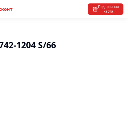
Подарочная
сконт
карта
2742-1204 S/66