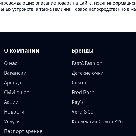
опровождающие описание Товара на Сайте, носят информационн
ных устройств, а также наличии Товара непосредственно в ма
О компании
Бренды
О нас
Fast&Fashion
Вакансии
Детские очки
Аренда
Cosmo
СМИ о нас
Fred Born
Акции
Ray's
Новости
Verdi&Co
Услуги
Коллекция Солнце'26
Паспорт зрения