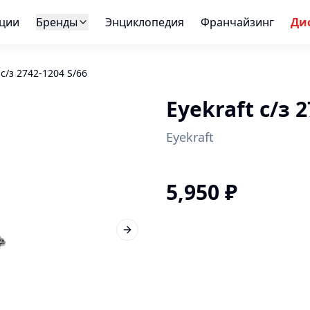
ции
Бренды
Энциклопедия
Франчайзинг
Ди
 с/з 2742-1204 S/66
Eyekraft с/з 
Eyekraft
5,950
₽
Next slide