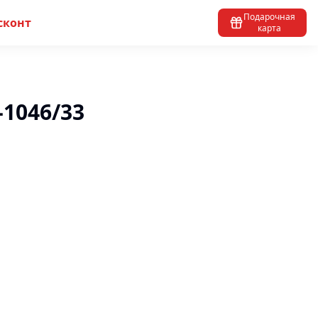
Подарочная
сконт
карта
-1046/33