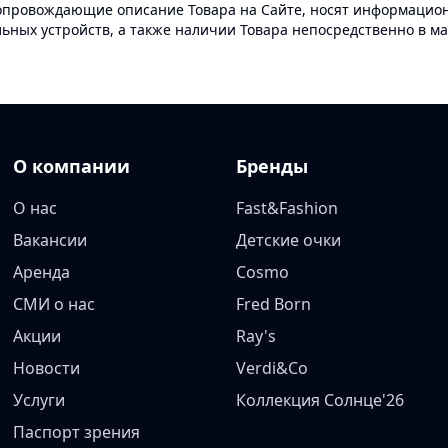
опровождающие описание Товара на Сайте, носят информационн
ных устройств, а также наличии Товара непосредственно в ма
О компании
Бренды
О нас
Fast&Fashion
Вакансии
Детские очки
Аренда
Cosmo
СМИ о нас
Fred Born
Акции
Ray's
Новости
Verdi&Co
Услуги
Коллекция Солнце'26
Паспорт зрения