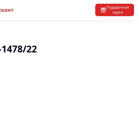
Подарочная
сконт
карта
-1478/22