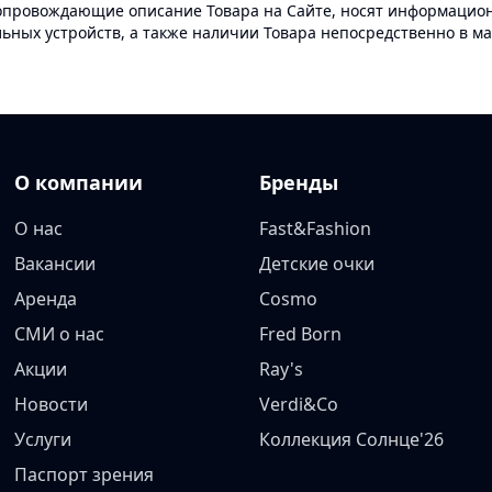
опровождающие описание Товара на Сайте, носят информационн
ных устройств, а также наличии Товара непосредственно в ма
О компании
Бренды
О нас
Fast&Fashion
Вакансии
Детские очки
Аренда
Cosmo
СМИ о нас
Fred Born
Акции
Ray's
Новости
Verdi&Co
Услуги
Коллекция Солнце'26
Паспорт зрения