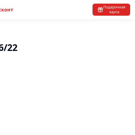
Подарочная
сконт
карта
6/22