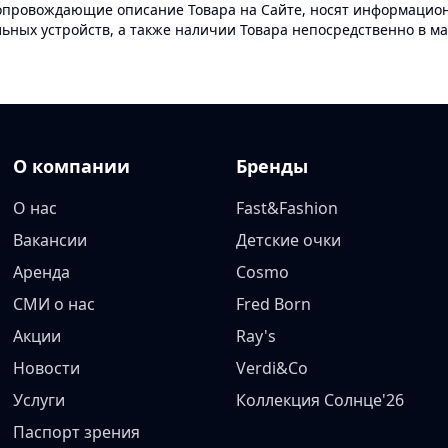
опровождающие описание Товара на Сайте, носят информационн
ных устройств, а также наличии Товара непосредственно в ма
О компании
Бренды
О нас
Fast&Fashion
Вакансии
Детские очки
Аренда
Cosmo
СМИ о нас
Fred Born
Акции
Ray's
Новости
Verdi&Co
Услуги
Коллекция Солнце'26
Паспорт зрения