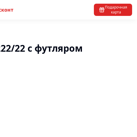
Подарочная
сконт
карта
22/22 с футляром