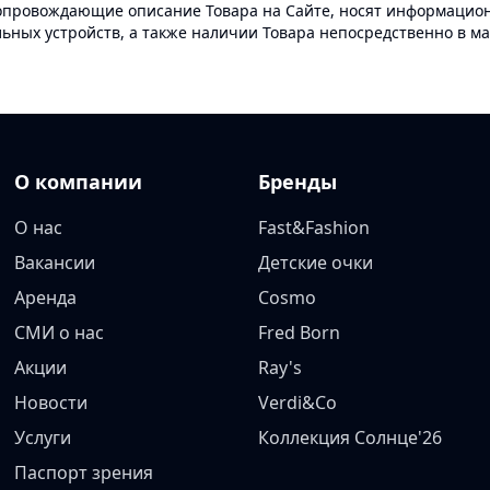
опровождающие описание Товара на Сайте, носят информационн
ных устройств, а также наличии Товара непосредственно в ма
О компании
Бренды
О нас
Fast&Fashion
Вакансии
Детские очки
Аренда
Cosmo
СМИ о нас
Fred Born
Акции
Ray's
Новости
Verdi&Co
Услуги
Коллекция Солнце'26
Паспорт зрения