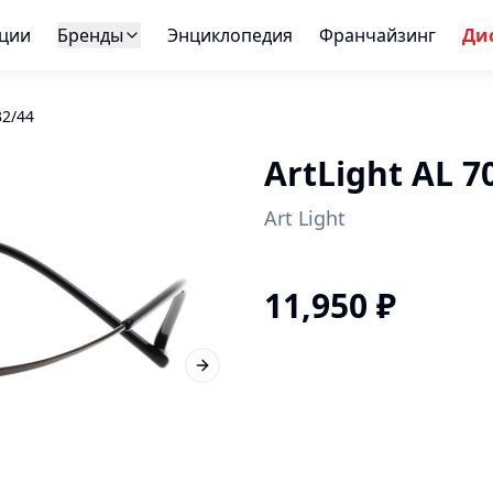
ции
Бренды
Энциклопедия
Франчайзинг
Ди
32/44
ArtLight AL 7
Art Light
11,950
₽
Next slide