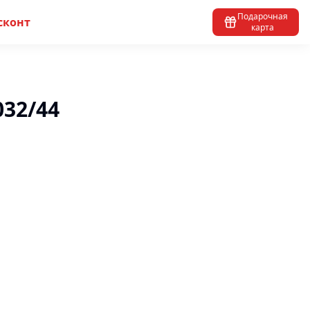
Подарочная
сконт
карта
032/44