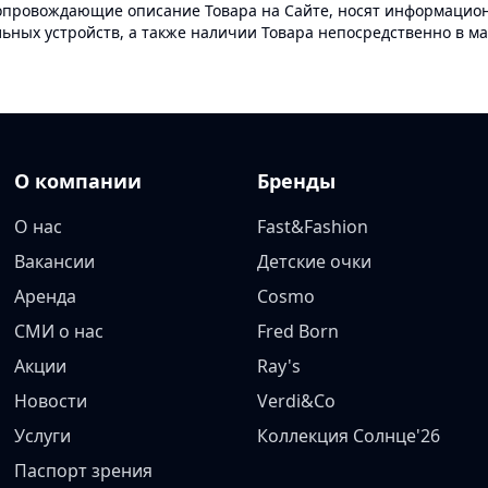
опровождающие описание Товара на Сайте, носят информационн
ных устройств, а также наличии Товара непосредственно в ма
О компании
Бренды
О нас
Fast&Fashion
Вакансии
Детские очки
Аренда
Cosmo
СМИ о нас
Fred Born
Акции
Ray's
Новости
Verdi&Co
Услуги
Коллекция Солнце'26
Паспорт зрения