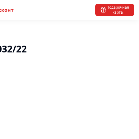
Подарочная
сконт
карта
032/22