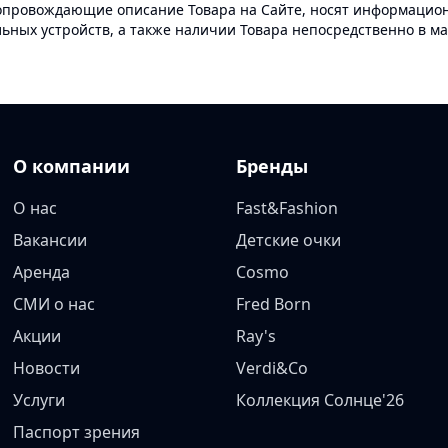
опровождающие описание Товара на Сайте, носят информационн
ных устройств, а также наличии Товара непосредственно в ма
О компании
Бренды
О нас
Fast&Fashion
Вакансии
Детские очки
Аренда
Cosmo
СМИ о нас
Fred Born
Акции
Ray's
Новости
Verdi&Co
Услуги
Коллекция Солнце'26
Паспорт зрения