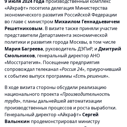
9 июля 2024 года
производственный комплекс
«Айкрафт» посетила делегация Министерства
экономического развития Российской Федерации
во главе с министром
Михаилом Геннадьевичем
Решетниковым
. В визите также приняли участие
представители Департамента экономической
политики и развития города Москвы, в том числе
Мария Багреева
, руководитель ДЭПиР, и
Дмитрий
Смольников
, генеральный директор АНО
«Мосстратегия». Посещение предприятия
сопровождал телеканал
«Россия 24»
, приурочивший
к событию выпуск программы
«Есть решения»
.
В ходе визита стороны обсудили реализацию
национального проекта
«Производительность
труда»
, планы дальнейшей автоматизации
производственных процессов и роста выработки.
Генеральный директор «Айкрафт»
Сергей
Валынкин
продемонстрировал министру