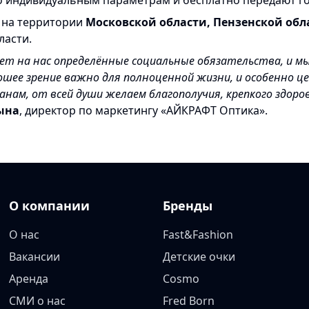
о индивидуальным параметрам и бесплатно передают го
 на территории
Московской области, Пензенской обл
ласти.
ет на нас определённые социальные обязательства, и м
ошее зрение важно для полноценной жизни, и особенно ц
ам, от всей души желаем благополучия, крепкого здоровь
ына
, директор по маркетингу «АЙКРАФТ Оптика».
О компании
Бренды
О нас
Fast&Fashion
Вакансии
Детские очки
Аренда
Cosmo
СМИ о нас
Fred Born