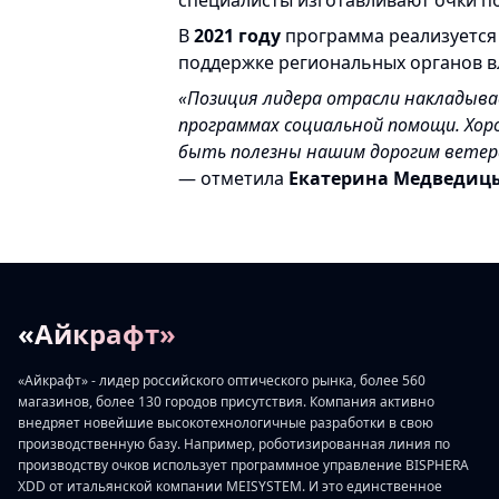
специалисты изготавливают очки п
В
2021 году
программа реализуется
поддержке региональных органов в
«Позиция лидера отрасли накладыва
программах социальной помощи. Хор
быть полезны нашим дорогим ветеран
— отметила
Екатерина Медведиц
«Айкрафт»
«Айкрафт» - лидер российского оптического рынка, более 560
магазинов, более 130 городов присутствия. Компания активно
внедряет новейшие высокотехнологичные разработки в свою
производственную базу. Например, роботизированная линия по
производству очков использует программное управление BISPHERA
XDD от итальянской компании MEISYSTEM. И это единственное