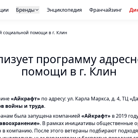
ции
Бренды
Энциклопедия
Франчайзинг
Ди
й социальной помощи в г. Клин
лизует программу адрес
помощи в г. Клин
азине
«Айкрафт»
по адресу: ул. Карла Маркса, д. 4, ТЦ «
ов войны и труда
.
ранам была запущена компанией
«Айкрафт»
в 2019 год
авоохранение»
. В рамках инициативы общественные 
о в компанию. После этого ветераны подбирают подходя