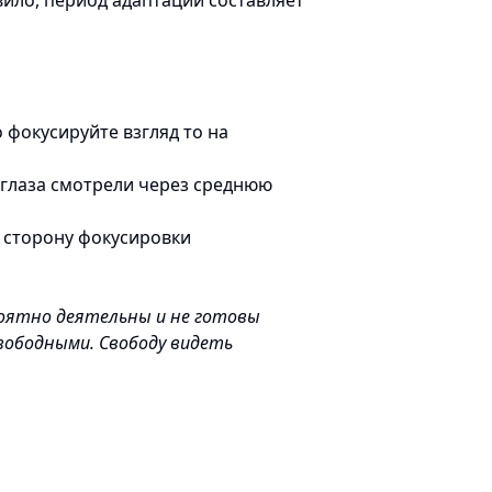
ило, период адаптации составляет
 фокусируйте взгляд то на
 глаза смотрели через среднюю
в сторону фокусировки
й
ероятно деятельны и не готовы
вободными. Свободу видеть