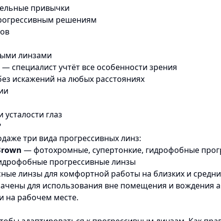
ительные привычки
 прогрессивным решениям
тов
ными линзами
— специалист учтёт все особенности зрения
без искажений на любых расстояниях
ии
 усталости глаз
?
одаже три вида прогрессивных линз:
/Brown
— фотохромные, супертонкие, гидрофобные прог
идрофобные прогрессивные линзы
ые линзы для комфортной работы на близких и средних
ачены для использования вне помещения и вождения а
и на рабочем месте.