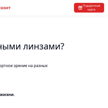
Подарочная
сконт
карта
вными линзами?
ортное зрение на разных
и жизни
.