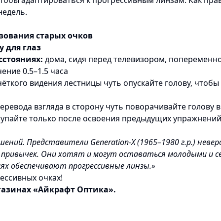
тобы адаптироваться к прогрессивным линзам. Как прав
недель.
зования старых очков
 для глаз
сстояниях:
дома, сидя перед телевизором, попеременно
чение 0.5–1.5 часа
чёткого видения лестницы чуть опускайте голову, чтобы
еревода взгляда в сторону чуть поворачивайте голову 
упайте только после освоения предыдущих упражнени
шений. Представители Generation-X (1965–1980 г.р.) нев
привычек. Они хотят и могут оставаться молодыми и с
иях обеспечивают прогрессивные линзы.»
ессивных очках!
газинах «Айкрафт Оптика».