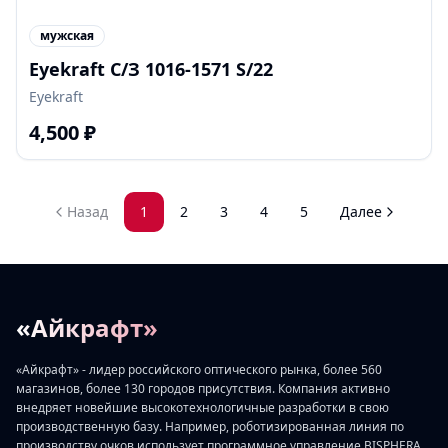
мужская
Eyekraft С/З 1016-1571 S/22
Eyekraft
4,500
₽
Назад
1
2
3
4
5
Далее
«Айкрафт»
«Айкрафт» - лидер российского оптического рынка, более 560
магазинов, более 130 городов присутствия. Компания активно
внедряет новейшие высокотехнологичные разработки в свою
производственную базу. Например, роботизированная линия по
производству очков использует программное управление BISPHERA